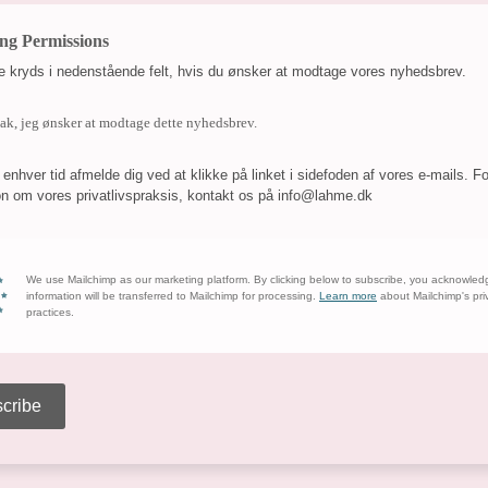
ng Permissions
 kryds i nedenstående felt, hvis du ønsker at modtage vores nyhedsbrev.
tak, jeg ønsker at modtage dette nyhedsbrev.
 enhver tid afmelde dig ved at klikke på linket i sidefoden af ​​vores e-mails. Fo
on om vores privatlivspraksis, kontakt os på info@lahme.dk
We use Mailchimp as our marketing platform. By clicking below to subscribe, you acknowled
information will be transferred to Mailchimp for processing.
Learn more
about Mailchimp's pri
practices.